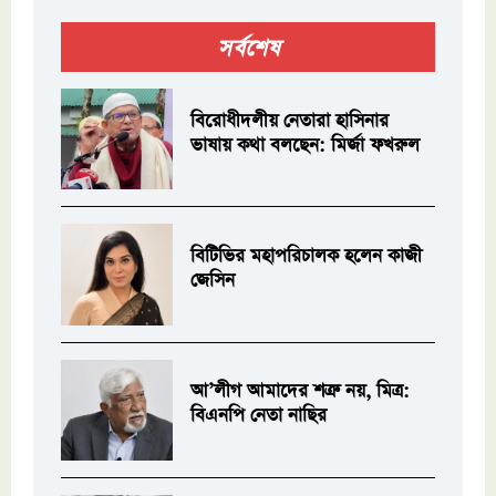
সর্বশেষ
বিরোধীদলীয় নেতারা হাসিনার
ভাষায় কথা বলছেন: মির্জা ফখরুল
বিটিভির মহাপরিচালক হলেন কাজী
জেসিন
আ’লীগ আমাদের শত্রু নয়, মিত্র:
বিএনপি নেতা নাছির