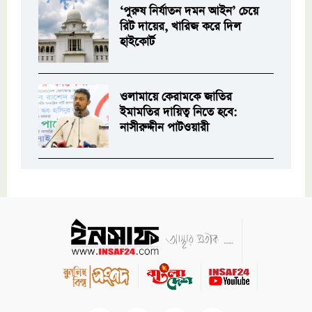
‘পুরুষ নির্যাতন দমন আইন’ চেয়ে
রিট দায়ের, খারিজ করে দিল
হাইকোর্ট
ওলামায়ে কেরামকে জাতির
ইমামতির দায়িত্ব নিতে হবে:
নাসীরুদ্দীন পাটওয়ারী