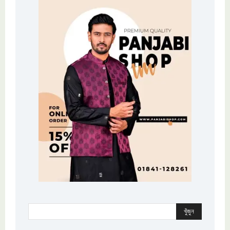
খুঁজুন