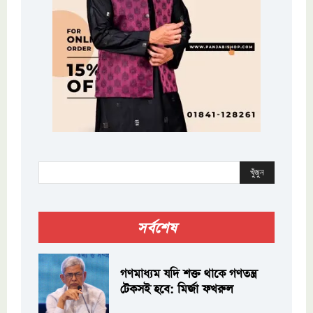
খুঁজুন
সর্বশেষ
গণমাধ্যম যদি শক্ত থাকে গণতন্ত্র
টেকসই হবে: মির্জা ফখরুল