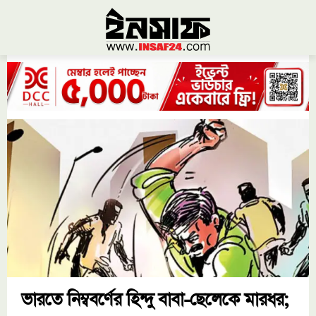
ভারতে নিম্ববর্ণের হিন্দু বাবা-ছেলেকে মারধর;