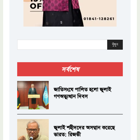
খুঁজুন
সর্বশেষ
জাতিসংঘে পালিত হলো জুলাই
গণঅভ্যুত্থান দিবস
জুলাই শহীদদের অসম্মান করেছে
ভারত: রিজভী