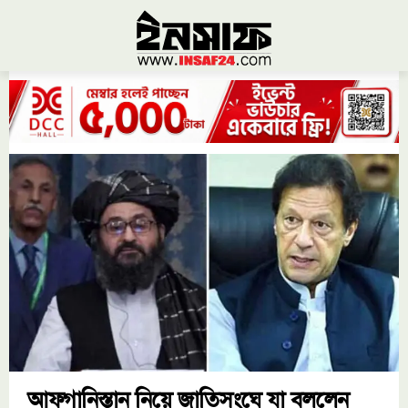
আফগানিস্তান নিয়ে জাতিসংঘে যা বললেন