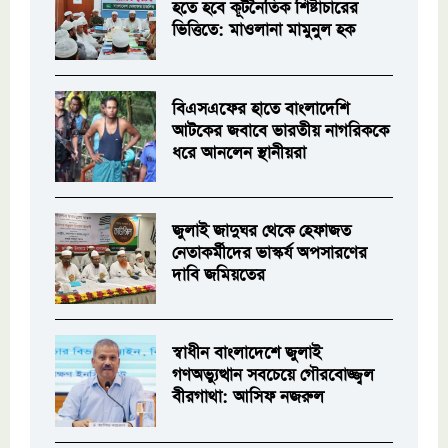
হতে হবে কূটনৈতিক শিষ্টাচারের
ভিত্তিতে: মাওলানা মামুনুল হক
বিএসএফের হাতে বাংলাদেশি
আটকের জবাবে ভারতীয় নাগরিককে
ধরে আনলেন স্থানীয়রা
জুলাই জাদুঘর থেকে হেফাজত
নেতাকর্মীদের ভাস্কর্য অপসারণের
দাবি জমিয়তের
স্বাধীন বাংলাদেশে জুলাই
গণঅভ্যুত্থান সবচেয়ে গৌরবোজ্জ্বল
বীরগাথা: আসিফ নজরুল