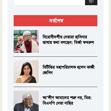
খুঁজুন
সর্বশেষ
বিরোধীদলীয় নেতারা হাসিনার
ভাষায় কথা বলছেন: মির্জা ফখরুল
বিটিভির মহাপরিচালক হলেন কাজী
জেসিন
আ’লীগ আমাদের শত্রু নয়, মিত্র:
বিএনপি নেতা নাছির