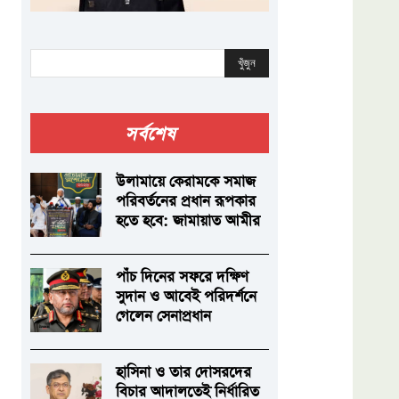
খুঁজুন
সর্বশেষ
উলামায়ে কেরামকে সমাজ
পরিবর্তনের প্রধান রূপকার
হতে হবে: জামায়াত আমীর
পাঁচ দিনের সফরে দক্ষিণ
সুদান ও আবেই পরিদর্শনে
গেলেন সেনাপ্রধান
হাসিনা ও তার দোসরদের
বিচার আদালতেই নির্ধারিত