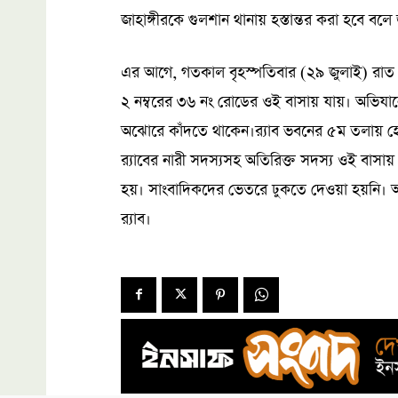
জাহাঙ্গীরকে গুলশান থানায় হস্তান্তর করা হবে বলে 
এর আগে, গতকাল বৃহস্পতিবার (২৯ জুলাই) রাত সো
২ নম্বরের ৩৬ নং রোডের ওই বাসায় যায়। অভিযানের
অঝোরে কাঁদতে থাকেন।র‍্যাব ভবনের ৫ম তলায় হেল
র‍্যাবের নারী সদস্যসহ অতিরিক্ত সদস্য ওই বাস
হয়। সাংবাদিকদের ভেতরে ঢুকতে দেওয়া হয়নি। অ
র‍্যাব।