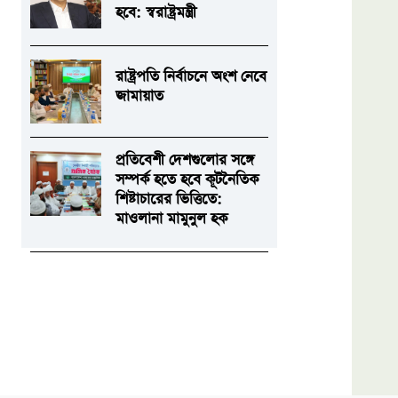
হবে: স্বরাষ্ট্রমন্ত্রী
রাষ্ট্রপতি নির্বাচনে অংশ নেবে
জামায়াত
প্রতিবেশী দেশগুলোর সঙ্গে
সম্পর্ক হতে হবে কূটনৈতিক
শিষ্টাচারের ভিত্তিতে:
মাওলানা মামুনুল হক