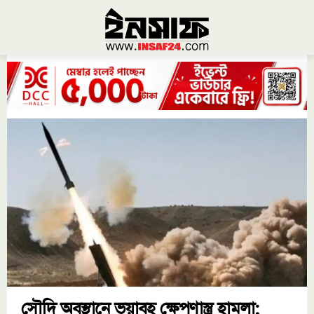
সৌদি অবস্থানে ভয়াবহ ক্ষেপণাস্ত্র হামলা;