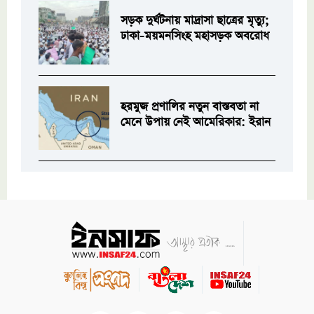
সড়ক দুর্ঘটনায় মাদ্রাসা ছাত্রের মৃত্যু;
ঢাকা-ময়মনসিংহ মহাসড়ক অবরোধ
হরমুজ প্রণালির নতুন বাস্তবতা না
মেনে উপায় নেই আমেরিকার: ইরান