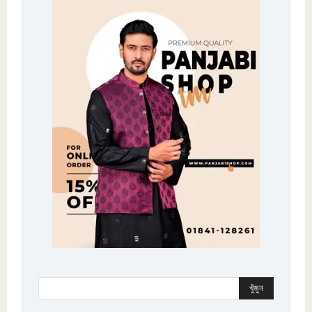
খুঁজুন