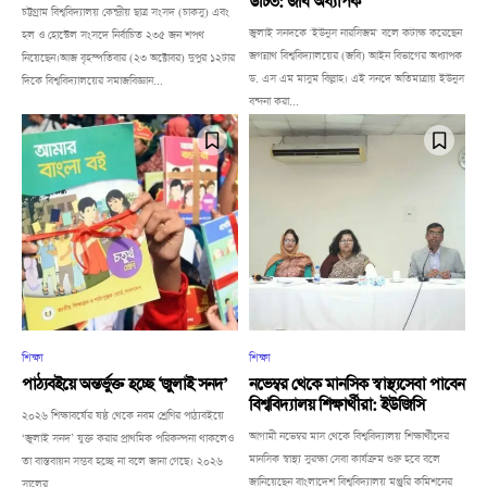
উচিত: জবি অধ্যাপক
চট্টগ্রাম বিশ্ববিদ্যালয় কেন্দ্রীয় ছাত্র সংসদ (চাকসু) এবং
জুলাই সনদকে 'ইউনুস নারসিজম' বলে কটাক্ষ করেছেন
হল ও হোস্টেল সংসদে নির্বাচিত ২৩৫ জন শপথ
জগন্নাথ বিশ্ববিদ্যালয়ের (জবি) আইন বিভাগের অধ্যাপক
নিয়েছেন।আজ বৃহস্পতিবার (২৩ অক্টোবর) দুপুর ১২টার
ড. এস এম মাসুম বিল্লাহ। এই সনদে অতিমাত্রায় ইউনুস
দিকে বিশ্ববিদ্যালয়ের সমাজবিজ্ঞান...
বন্দনা করা...
শিক্ষা
শিক্ষা
পাঠ্যবইয়ে অন্তর্ভুক্ত হচ্ছে ‘জুলাই সনদ’
নভেম্বর থেকে মানসিক স্বাস্থ্যসেবা পাবেন
বিশ্ববিদ্যালয় শিক্ষার্থীরা: ইউজিসি
২০২৬ শিক্ষাবর্ষের ষষ্ঠ থেকে নবম শ্রেণির পাঠ্যবইয়ে
আগামী নভেম্বর মাস থেকে বিশ্ববিদ্যালয় শিক্ষার্থীদের
‘জুলাই সনদ’ যুক্ত করার প্রাথমিক পরিকল্পনা থাকলেও
মানসিক স্বাস্থ্য সুরক্ষা সেবা কার্যক্রম শুরু হবে বলে
তা বাস্তবায়ন সম্ভব হচ্ছে না বলে জানা গেছে। ২০২৬
জানিয়েছেন বাংলাদেশ বিশ্ববিদ্যালয় মঞ্জুরি কমিশনের
সালের...