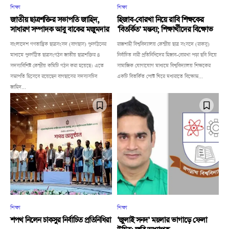
শিক্ষা
শিক্ষা
জাতীয় ছাত্রশক্তির সভাপতি জাহিদ,
হিজাব-বোরখা নিয়ে রাবি শিক্ষকের
সাধারণ সম্পাদক আবু বাকের মজুমদার
‘বিতর্কিত’ মন্তব্য; শিক্ষার্থীদের বিক্ষোভ
বাংলাদেশ গণতান্ত্রিক ছাত্রসংসদ (বাগছাস) পুনর্গঠনের
রাজশাহী বিশ্ববিদ্যালয় কেন্দ্রীয় ছাত্র সংসদে (রাকসু)
মাধ্যমে পুনর্গঠিত ছাত্রসংগঠন জাতীয় ছাত্রশক্তির ৪
নির্বাচিত নারী প্রতিনিধিদের হিজাব-বোরখা পড়া ছবি নিয়ে
সদস্যবিশিষ্ট কেন্দ্রীয় কমিটি গঠন করা হয়েছে। এতে
সামাজিক যোগাযোগ মাধ্যমে বিশ্ববিদ্যালয় শিক্ষকের
সভাপতি হিসেবে রয়েছেন বাগছাসের সদস্যসচিব
একটি বিতর্কিত পোস্ট ঘিরে মধ্যরাতে বিক্ষোভ...
জাহিদ...
শিক্ষা
শিক্ষা
শপথ নিলেন চাকসুর নির্বাচিত প্রতিনিধিরা
‘জুলাই সনদ’ ময়লার ভাগাড়ে ফেলা