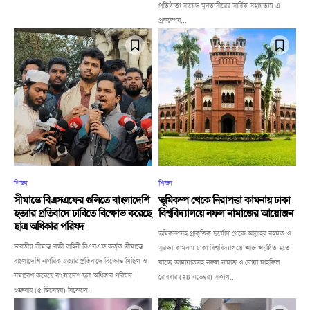
প্রতিষ্ঠাতা সায়েদ মুনতাসীরের সার্বিক সহায়তায় এ
প্রকল্পের...
শিক্ষা
শিক্ষা
সীমান্তে বিএসএফের গুলিতে বাংলাদেশি
ভূমিকম্প থেকে নিরাপত্তা কামনায় ঢাকা
হত্যার প্রতিবাদে ঢাবিতে বিক্ষোভ করেছে
বিশ্ববিদ্যালয়ে নফল নামাজের আয়োজন
ছাত্র অধিকার পরিষদ
ভূমিকম্পসহ প্রাকৃতিক দুর্যোগ থেকে আল্লাহর রহমত ও
ভারতীয় সীমান্ত রক্ষী বাহিনী বিএসএফ কর্তৃক সীমান্তে
সুরক্ষা কামনায় ঢাকা বিশ্ববিদ্যালয়ে আজ অনুষ্ঠিত হতে
বাংলাদেশি নাগরিক হত্যার প্রতিবাদে বিক্ষোভ মিছিল ও
যাচ্ছে জামায়াতসহ নফল নামাজ ও দোয়া মাহফিল।
সমাবেশ করেছে বাংলাদেশ ছাত্র অধিকার পরিষদ।
রোববার (২৪ নভেম্বর) সকাল...
শুক্রবার (৫ ডিসেম্বর) বিকেলে...