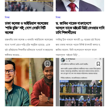
শিক্ষা
শিক্ষা
ঢাকা কলেজ ও আইডিয়াল কলেজের
ড. জাকির নায়েক বাংলাদেশে
‘শান্তি চুক্তি’ সই; যোগ দেয়নি সিটি
আসলে তাকে ডক্টরেট ডিগ্রি দেওয়ার দাবি
কলেজ
ঢাবি শিক্ষার্থীদের
রাজধানীর ঢাকা কলেজ ও ধানমন্ডি আইডিয়াল কলেজের
সবকিছু ঠিক থাকলে আগামী ২৮ নভেম্বর দুই দিনের
মধ্যে সংঘর্ষ রোধে শান্তি চুক্তি অনুষ্ঠিত হয়েছে। এতে
জন্য ঢাকায় আসতে পারেন বিশিষ্ট ইসলামী স্কলার ড.
দুই প্রতিষ্ঠানের শিক্ষার্থীরা ভবিষ্যতে সংঘর্ষে না জড়ানোর
জাকির নায়েক। তিনি বাংলাদেশে আসলে তাকে
অঙ্গীকার করেছে।...
সম্মানসূচক ‘ডক্টরেট ডিগ্রি’...