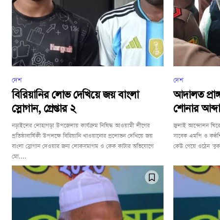
দেশ
দেশ
বিরিয়ানির লোভ দেখিয়ে জয় বাংলা
আদালত প্রাঙ
স্লোগান, গ্রেপ্তার ২
শোনার আব্দ
নড়াইলের লোহাগড়া উপজেলায় কার্যক্রম নিষিদ্ধ আওয়ামী লীগের
জুলাই আন্দোলন ঘিরে হ
প্রতিষ্ঠাবার্ষিকী উপলক্ষে বিরিয়ানি খাওয়ানোর প্রলোভন দেখিয়ে জয়
সাবেক এমপি ও কণ্ঠ
বাংলা স্লোগান দেওয়ার জন্য লোকসমাগম ও কেক কাটার অভিযোগে
কেউ গেয়ে ওঠেন ‘বুকটা
মো....