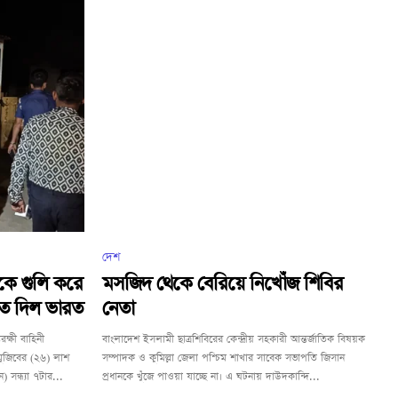
দেশ
িকে গুলি করে
মসজিদ থেকে বেরিয়ে নিখোঁজ শিবির
ত দিল ভারত
নেতা
ক্ষী বাহিনী
বাংলাদেশ ইসলামী ছাত্রশিবিরের কেন্দ্রীয় সহকারী আন্তর্জাতিক বিষয়ক
মুজিবের (২৬) লাশ
সম্পাদক ও কুমিল্লা জেলা পশ্চিম শাখার সাবেক সভাপতি জিসান
সন্ধ্যা ৭টার...
প্রধানকে খুঁজে পাওয়া যাচ্ছে না। এ ঘটনায় দাউদকান্দি...