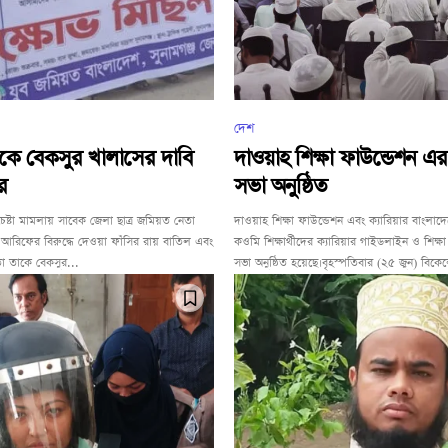
দেশ
ে বেকসুর খালাসের দাবি
দাওয়াহ শিক্ষা ফাউন্ডেশন এ
র
সভা অনুষ্ঠিত
্যাচেষ্টা মামলায় সাবেক জেলা ছাত্র জমিয়ত নেতা
দাওয়াহ শিক্ষা ফাউন্ডেশন এবং ক্যারিয়ার বাংল
রিফের বিরুদ্ধে দেওয়া ফাঁসির রায় বাতিল এবং
ক‌ওমি শিক্ষার্থীদের ক্যারিয়ার গাইডলাইন ও শিক্
 তাকে বেকসুর...
সভা অনুষ্ঠিত হয়েছে।বৃহস্পতিবার (২৫ জুন) বিকেলে 