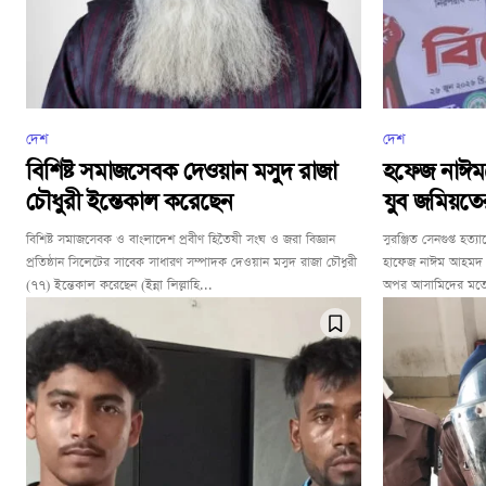
দেশ
দেশ
বিশিষ্ট সমাজসেবক দেওয়ান মসুদ রাজা
হফেজ নাঈমক
চৌধুরী ইন্তেকাল করেছেন
যুব জমিয়তে
বিশিষ্ট সমাজসেবক ও বাংলাদেশ প্রবীণ হিতৈষী সংঘ ও জরা বিজ্ঞান
সুরঞ্জিত সেনগুপ্ত হত
প্রতিষ্ঠান সিলেটের সাবেক সাধারণ সম্পাদক দেওয়ান মসুদ রাজা চৌধুরী
হাফেজ নাঈম আহমদ আ
(৭৭) ইন্তেকাল করেছেন (ইন্না লিল্লাহি...
অপর আসামিদের মতো