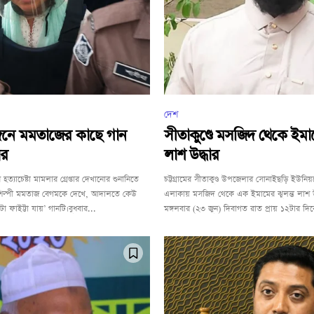
দেশ
্গনে মমতাজের কাছে গান
সীতাকুণ্ডে মসজিদ থেকে ইমাম
ার
লাশ উদ্ধার
ত্যাচেষ্টা মামলার গ্রেপ্তার দেখানোর শুনানিতে
চট্টগ্রামের সীতাকুণ্ড উপজেলার সোনাইছড়ি ইউন
শিল্পী মমতাজ বেগমকে দেখে, আদালতে কেউ
এলাকায় মসজিদ থেকে এক ইমামের ঝুলন্ত লাশ উ
 ফাইট্টা যায়’ গানটি।বুধবার...
মঙ্গলবার (২৩ জুন) দিবাগত রাত প্রায় ১২টার দিক