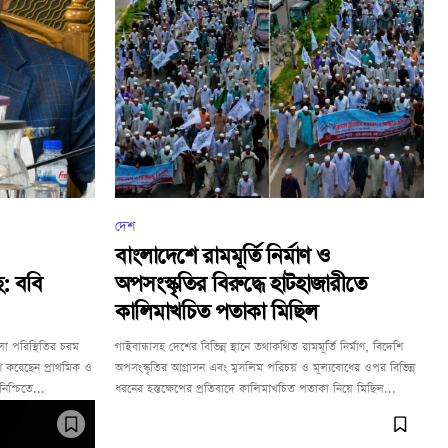
দেশ
বাংলাদেশে রামমূর্তি নির্মাণ ও
ে: ববি
অপসংস্কৃতির বিরুদ্ধে হাটহাজারীতে
কালিমাখচিত পতাকা মিছিল
া পরিস্থিতির চরম
গাইবান্ধাসহ দেশের বিভিন্ন স্থানে তথাকথিত রামমূর্তি নির্মাণ, বিদেশি
 করেছেন প্রাথমিক ও
অপসংস্কৃতির আগ্রাসন এবং মুসলিম পরিচয় ও মূল্যবোধের ওপর বিভিন্ন
নিশ্চিতে...
ধরনের হস্তক্ষেপের প্রতিবাদে কালিমাখচিত পতাকা নিয়ে মিছিল...