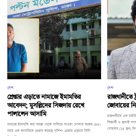
দেশ
দেশ
গ্রেপ্তার এড়াতে নামাজে ইমামতির
রাজধানীতে ট
আবেদন; মুসল্লিদের সিজদায় রেখে
জোবায়ের ন
পালালেন আসামি
রাজধানীতে এক মর্মান্ত
শিক্ষার্থী ও জুলাই গণ
নামাজে ইমামতি করা অবস্থা থেকে পালিয়ে যাওয়া গোলাম আজম (৪৫)
সোমবার (১৫ জুন) দিব
নামে এক আসামিকে গ্রেপ্তার করেছে পুলিশ। গ্রেপ্তার এড়াতে তিনি