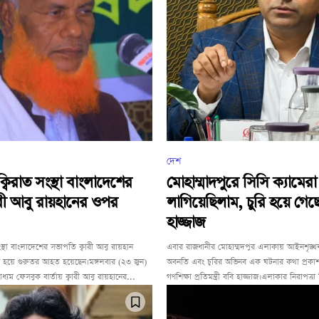
দেশ
ক্বিরাত সংস্থা বাংলাদেশের
মোহাম্মাদপুরে সিসি ক্যামেরা
ারী আবু রায়হানের ওপর
লাগিয়েছিলাম, চুরি হয়ে গেছ
হাজ্জাজ
সংস্থা বাংলাদেশের সভাপতি ক্বারী আবু রায়হান
এবার রাজধানীর মোহাম্মদপুর এলাকায় আইনশৃঙ্খল
কার হয়ে গুরুতর আহত হয়েছেন।মঙ্গলবার (২৩ জুন)
অবনতি এবং চুরির অভিনব এক ঘটনার কথা প্রকাশ
যম ফেসবুক বার্তায় ক্বারী আবু রায়হানের...
গণশিক্ষা প্রতিমন্ত্রী ববি হাজ্জাজ।এলাকার নিরাপত্তা 