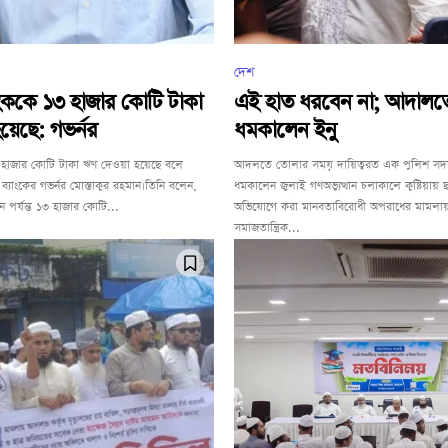
দেশ
াংককে ১৩ হাজার কোটি টাকা
এই হাত ধরবেন না; আদালত
য়েছে: গভর্নর
ধমকালেন ইনু
 হাজার কোটি টাকা ঋণ দেওয়া হয়েছে বলে
আদলতে তোলার সময় দায়িত্বরত এক পুলিশ সদস্
ব্যাংকের গভর্নর মোস্তাকুর রহমান।তিনি বলেন,
ধমকালেন জুলাই গণঅভ্যুত্থান চলাকালে কুষ্টিয়া
 পর্যন্ত ১৩ হাজার কোটি...
অভিযোগে করা মানবতাবিরোধী অপরাধের মামলা
সমাজতান্ত্রিক...