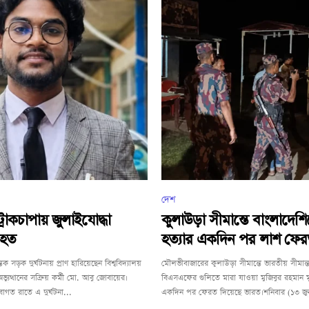
দেশ
্রাকচাপায় জুলাইযোদ্ধা
কুলাউড়া সীমান্তে বাংলাদেশ
িহত
হত্যার একদিন পর লাশ ফের
িক সড়ক দুর্ঘটনায় প্রাণ হারিয়েছেন বিশ্ববিদ্যালয়
মৌলভীবাজারের কুলাউড়া সীমান্তে ভারতীয় সীমান্তর
অভ্যুত্থানের সক্রিয় কর্মী মো. আবু জোবায়ের।
বিএসএফের গুলিতে মারা যাওয়া মুজিবুর রহমান 
াগত রাতে এ দুর্ঘটনা...
একদিন পর ফেরত দিয়েছে ভারত।শনিবার (১৩ জুন) 