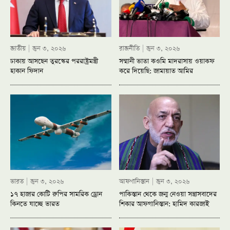
জাতীয়
জুন ৩, ২০২৬
রাজনীতি
জুন ৩, ২০২৬
ঢাকায় আসছেন তুরস্কের পররাষ্ট্রমন্ত্রী
সম্মানী ভাতা কওমি মাদরাসায় ওয়াকফ
হাকান ফিদান
করে দিয়েছি: জামায়াত আমির
ভারত
জুন ৩, ২০২৬
আফগানিস্তান
জুন ৩, ২০২৬
১৭ হাজার কোটি রুপির সামরিক ড্রোন
পাকিস্তান থেকে জন্ম নেওয়া সন্ত্রাসবাদের
কিনতে যাচ্ছে ভারত
শিকার আফগানিস্তান: হামিদ কারজাই