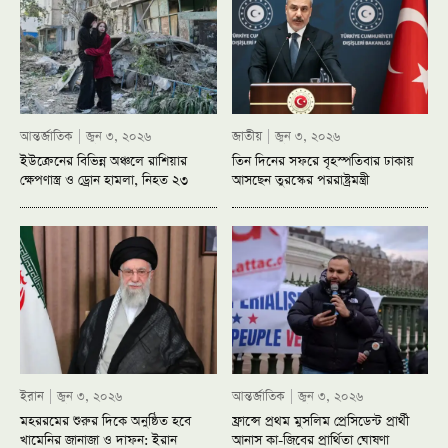
আন্তর্জাতিক
জুন ৩, ২০২৬
জাতীয়
জুন ৩, ২০২৬
ইউক্রেনের বিভিন্ন অঞ্চলে রাশিয়ার
তিন দিনের সফরে বৃহস্পতিবার ঢাকায়
ক্ষেপণাস্ত্র ও ড্রোন হামলা, নিহত ২৩
আসছেন তুরস্কের পররাষ্ট্রমন্ত্রী
ইরান
জুন ৩, ২০২৬
আন্তর্জাতিক
জুন ৩, ২০২৬
মহররমের শুরুর দিকে অনুষ্ঠিত হবে
ফ্রান্সে প্রথম মুসলিম প্রেসিডেন্ট প্রার্থী
খামেনির জানাজা ও দাফন: ইরান
আনাস কা-জিবের প্রার্থিতা ঘোষণা