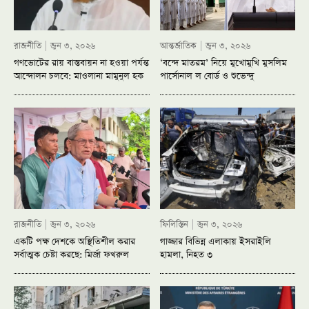
রাজনীতি
জুন ৩, ২০২৬
আন্তর্জাতিক
জুন ৩, ২০২৬
গণভোটের রায় বাস্তবায়ন না হওয়া পর্যন্ত
‘বন্দে মাতরম’ নিয়ে মুখোমুখি মুসলিম
আন্দোলন চলবে: মাওলানা মামুনুল হক
পার্সোনাল ল বোর্ড ও শুভেন্দু
রাজনীতি
জুন ৩, ২০২৬
ফিলিস্তিন
জুন ৩, ২০২৬
একটি পক্ষ দেশকে অস্থিতিশীল করার
গাজ্জার বিভিন্ন এলাকায় ইসরাইলি
সর্বাত্মক চেষ্টা করছে: মির্জা ফখরুল
হামলা, নিহত ৩