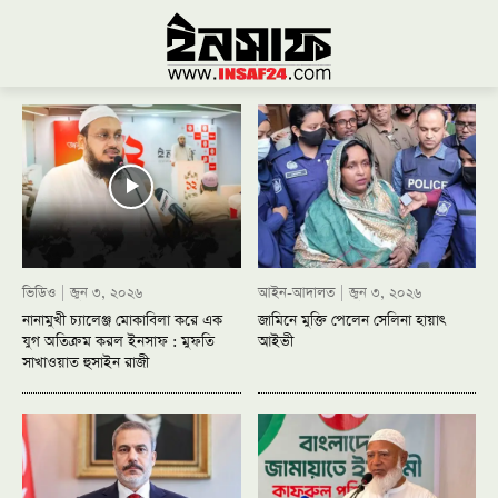
ভিডিও
জুন ৩, ২০২৬
আইন-আদালত
জুন ৩, ২০২৬
নানামুখী চ্যালেঞ্জ মোকাবিলা করে এক
জামিনে মুক্তি পেলেন সেলিনা হায়াৎ
যুগ অতিক্রম করল ইনসাফ : মুফতি
আইভী
সাখাওয়াত হুসাইন রাজী