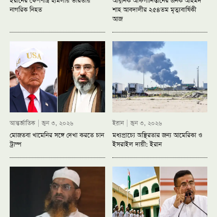
ইরানের ক্ষেপণাস্ত্র হামলায় ভারতীয়
আধুনিক আফগানিস্তানের জনক আহমদ
নাগরিক নিহত
শাহ আবদালীর ২৫৪তম মৃত্যুবার্ষিকী
আজ
আন্তর্জাতিক
জুন ৩, ২০২৬
ইরান
জুন ৩, ২০২৬
মোজতবা খামেনির সঙ্গে দেখা করতে চান
মধ্যপ্রাচ্যে অস্থিরতার জন্য আমেরিকা ও
ট্রাম্প
ইসরাইল দায়ী: ইরান