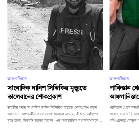
আফগানিস্তান
আফগানিস্তান
সাংবাদিক দানিশ সিদ্দিকির মৃত্যুতে
পাকিস্তান থে
তালেবানের শোকপ্রকাশ
আফগানিস্তা
ভারতীয় ফটো সাংবাদিক দানিশ সিদ্দিকির মৃত্যুতে শোকপ্রকাশ করল
পাকিস্তান থেকে সম্প্
তালেবান। সংগঠনটির তরফ থেকে জানানো হয়েছে, কীভাবে দানিশের
করেছে বলে দাবি করেছ
মৃত্যু হলো, বিষয়টি তাদের অজানা। এক আন্তর্জাতিক সংবাদমাধ্যমকে...
গনি।শুক্রবার সেন্ট্র