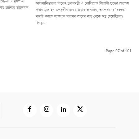
ে সংগঠনটির মুখপাত্র
আফগানিস্তানের সাবেক প্রধানমন্ত্রী ও সোভিয়েত বিরোধী যুদ্ধের অন্যতম
 স্বাগত জানিয়ে তালেবান
প্রধান মুজাহিদ গুলবুদ্দীন হেকমতিয়ার বলেছেন, তালেবানের বিরুদ্ধে
লড়াই করতে আফগান সরকার তাদের কাছ থেকে অস্ত্র চেয়েছিলো।
কিন্তু...
Page 97 of 101