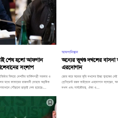
আফগানিস্তান
াড়াই শেষ হলো আফগান
অন্যের ভূখণ্ড দখলের বাসনা ত
ালেবানের সংলাপ
এরদোগান
্রতিষ্ঠার বিষয়ে দেশটির মার্কিনপন্থী সরকার ও
জোর করে অন্যের ভূমি দখলের ইচ্ছা তুরস্কের নে
লের মধ্যে কাতারের রাজধানী দোহায় অনুষ্ঠিত
প্রেসিডেন্ট রজব তাইয়্যেব এরদোগান বলেছেন, অন
সমাধানে পৌঁছানো ছাড়াই শেষ হয়েছে।...
দখল এবং সার্বভৌমত্ব, ঐক্য ও...