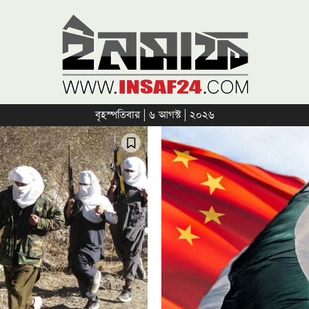
বৃহস্পতিবার | ৬ আগস্ট | ২০২৬