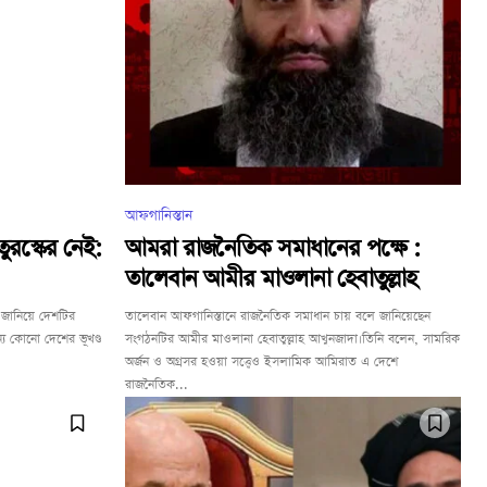
আফগানিস্তান
ুরস্কের নেই:
আমরা রাজনৈতিক সমাধানের পক্ষে :
তালেবান আমীর মাওলানা হেবাতুল্লাহ
ই জানিয়ে দেশটির
তালেবান আফগানিস্তানে রাজনৈতিক সমাধান চায় বলে জানিয়েছেন
্য কোনো দেশের ভূখণ্ড
সংগঠনটির আমীর মাওলানা হেবাতুল্লাহ আখুনজাদা।তিনি বলেন, সামরিক
অর্জন ও অগ্রসর হওয়া সত্ত্বেও ইসলামিক আমিরাত এ দেশে
রাজনৈতিক...