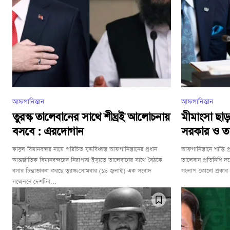
আফগানিস্তান
আফগানিস্তান
তুরস্ক তালেবানের সাথে শীঘ্রই আলোচনায়
মীমাংসা ছ
বসবে : এরদোগান
সরকার ও ত
কাবুল বিমানবন্দর নামে পরিচিত যুদ্ধবিধ্বস্ত আফগানিস্তানের প্রধান
আফগানিস্তানে শান্তি প
আন্তর্জাতিক বিমানবন্দরের নিরাপত্তা ইস্যুতে তালেবানের সাথে বৈঠকে
তালেবান প্রতিনিধি দ
বসার চিন্তাভাবনা করছে তুরস্ক।সোমবার (১৯ জুলাই) এক সংবাদ
সংলাপ কোনো প্রকার 
সম্মেলনে দেশটির...