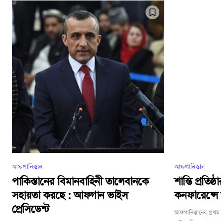
আফগানিস্তান
আফগানিস্তান
পাকিস্তানের বিমানবাহিনী তালেবানকে
শান্তি প্রতি
সহায়তা করছে : আফগান ভাইস
কনফারেন্সে আ
প্রেসিডেন্ট
আফগানিস্তানের প্র