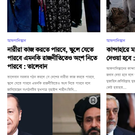
আফগানিস্তান
আফগানিস্তান
নারীরা কাজ করতে পারবে, স্কুলে যেতে
কান্দাহারে 
পারবে এমনকি রাজনীতিতেও অংশ নিতে
দেওয়া হবে 
পারবে : তালেবান
আফগানিস্তানের কান্দা
জবাব দেয়া হবে বলে জ
তালেবান সরকার গঠন করলে সে দেশের নারীরা কাজ করতে পারবে,
মুজাহিদ।জবিউল্লাহ ম
স্কুলে যেতে পারবে এমনকি রাজনীতিতেও অংশ নিতে পারবে বলে
কেউ হতাহত...
জানিয়েছেন সংগঠনটির মুখপাত্র সুহাইল শাহীন।তিনি...