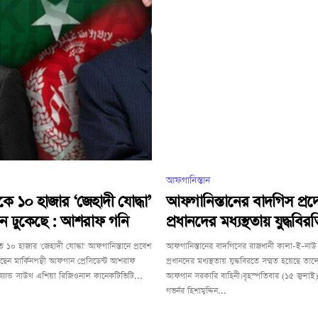
আফগানিস্তান
কে ১০ হাজার ‘জেহাদী যোদ্ধা’
আফগানিস্তানের বাদগিস প্রদে
নে ঢুকেছে : আশরাফ গনি
প্রধানদের মধ্যস্থতায় যুদ্ধবিরত
রতি ১০ হাজার 'জেহাদী যোদ্ধা' আফগানিস্তানে প্রবেশ
আফগানিস্তানের বাদগিসের রাজধানী কালা-ই-নাউ শ
েন মার্কিনপন্থী আফগান প্রেসিডেন্ট আশরাফ
প্রধানদের মধ্যস্থতায় যুদ্ধবিরতে সম্মত হয়েছে তালে
াল অ্যান্ড সাউথ এশিয়া রিজিওনাল কানেকটিভিটি...
আফগান সরকারি বাহিনী।বৃহস্পতিবার (১৫ জুলাই)
গভর্নর হিশামুদ্দিন...