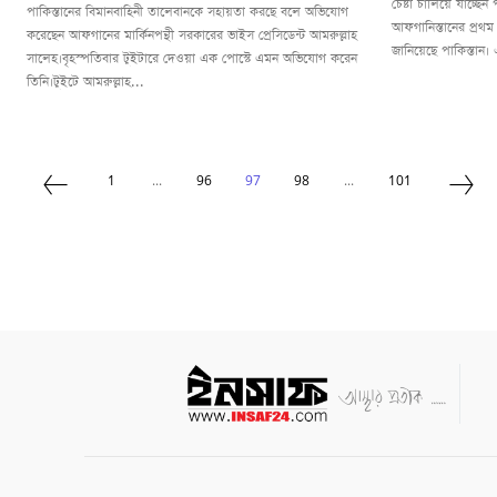
চেষ্টা চালিয়ে যাচ্ছেন 
পাকিস্তানের বিমানবাহিনী তালেবানকে সহায়তা করছে বলে অভিযোগ
আফগানিস্তানের প্রথম
করেছেন আফগানের মার্কিনপন্থী সরকারের ভাইস প্রেসিডেন্ট আমরুল্লাহ
জানিয়েছে পাকিস্তান। 
সালেহ।বৃহস্পতিবার টুইটারে দেওয়া এক পোস্টে এমন অভিযোগ করেন
তিনি।টুইটে আমরুল্লাহ...
1
...
96
97
98
...
101