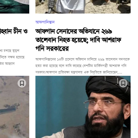
আফগানিস্তান
হ্বান চীন ও
আফগান সেনাদের অভিযানে ২৬৯
তালেবান নিহত হয়েছে; দাবি আশরাফ
গনি সরকারের
্যে চলছে তুমুল
 নিতে সক্ষম হয়েছে
আফগানিস্তানের ১৩টি প্রদেশে অভিযান চালিয়ে ২৬৯ তালেবান সদস্যকে
রতির আহ্বান
হত্যা করা হয়েছে বলে দাবি করেছে দেশটির মার্কিনপন্থী আশরাফ গনি
সরকার।আফগান প্রতিরক্ষা মন্ত্রণালয় এক বিবৃতিতে জানিয়েছেন,...